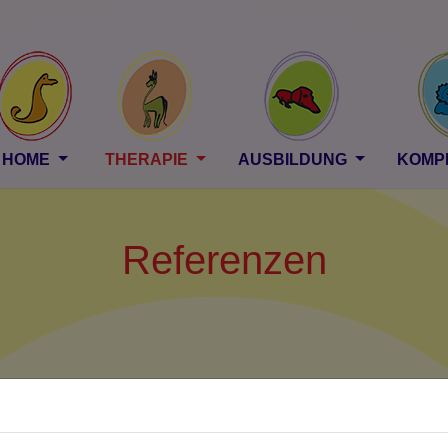
HOME
THERAPIE
AUSBILDUNG
KOMP
Referenzen
 Tochter
Stefanie, 15 Jahre,
(Erkrankung:
Autismus
) kommt seit