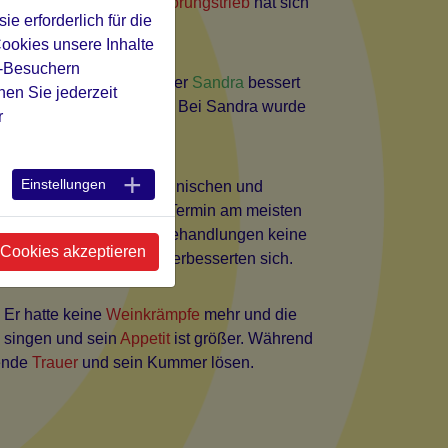
erändert. Ihr
Selbstzerstörungstrieb
hat sich
 erforderlich für die
Cookies unsere Inhalte
e-Besuchern
erbei. Bei unserer Tochter
Sandra
bessert
en Sie jederzeit
n und die
Konzentration.
Bei Sandra wurde
r
Einstellungen
chien.
Nach schulmedizinischen und
 Was mich beim ersten Termin am meisten
eit den osteopathischen Behandlungen keine
 Cookies akzeptieren
en ihres
Keuchhustens
verbesserten sich.
Er hatte keine
Weinkrämpfe
mehr und die
d singen und sein
Appetit
ist größer. Während
zende
Trauer
und sein Kummer lösen.