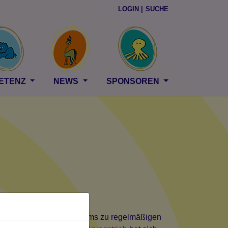
LOGIN |
SUCHE
ETENZ
NEWS
SPONSOREN
 Beginn des Kinderzentrums zu regelmäßigen