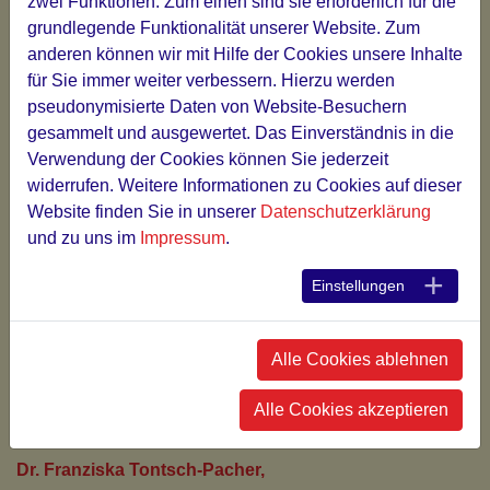
zwei Funktionen: Zum einen sind sie erforderlich für die
grundlegende Funktionalität unserer Website. Zum
Alexandra Kraus,
anderen können wir mit Hilfe der Cookies unsere Inhalte
„Die permanente Rückenlage beim Neugeborenen.
für Sie immer weiter verbessern. Hierzu werden
Hypothesen über mögliche Auswirkungen und Nutzen.
pseudonymisierte Daten von Website-Besuchern
Diskussion verschiedener Betrachtungsweisen“;
gesammelt und ausgewertet. Das Einverständnis in die
Verwendung der Cookies können Sie jederzeit
Franz Josef Haberl,
widerrufen. Weitere Informationen zu Cookies auf dieser
„Der Nabel in der embryologischen Entwicklung und
Website finden Sie in unserer
Datenschutzerklärung
therapeutische Ansätze“;
und zu uns im
Impressum
.
Angelika Mückler,
Einstellungen
„Der Vergleich macht nicht sicher – die neurologische
Entwicklung bis ins Jugendalter“;
Matthias Teichmüller,
Alle Cookies ablehnen
„BLT - ein mögliches Behandlungskonzept in der
Alle Cookies akzeptieren
Kinderosteopathie“;
Dr. Franziska Tontsch-Pacher,