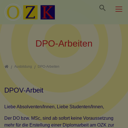
Direkt zur Hauptnavigation springen
Direkt zum Inhalt springen
Jump to sub navigation
DPO-Arbeiten
Home
Ausbildung
DPO-Arbeiten
DPOV-Arbeit
Liebe Absolventen/Innen, Liebe Studenten/Innen,
Der DO bzw. MSc, sind ab sofort keine Voraussetzung
mehr für die Erstellung einer Diplomarbeit am OZK zur