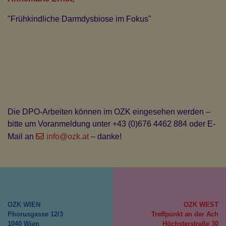
"Frühkindliche Darmdysbiose im Fokus"
Die DPO-Arbeiten können im OZK eingesehen werden –
bitte um Voranmeldung unter +43 (0)676 4462 884 oder E-
Mail an
info
@ozk
.at
– danke!
OZK WIEN
OZK WEST
Phorusgasse 12/3
Treffpunkt an der Ach
1040 Wien
Höchsterstraße 30